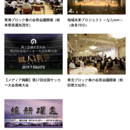
東海ブロック春の会長会議開催（岐
地域未来プロジェクト ～ならism～
阜県美濃加茂市）
（奈良YEG）
【メディア掲載】第17回全国サッカ
東北ブロック春の会長会議開催（秋
ー大会長崎大会
田県大仙市）