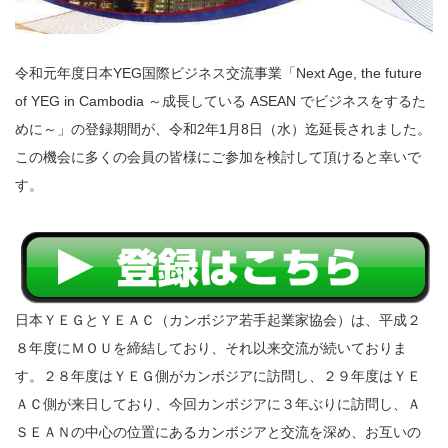
令和元年度日本YEG国際ビジネス交流事業「Next Age, the future
of YEG in Cambodia ～成長している ASEAN でビジネスをするた
めに～」の登録期間が、令和2年1月8日（水）迄延長されました。
この機会に多くの会員の皆様にご参加を検討して頂けると幸いで
す。
日本ＹＥＧとＹＥＡＣ（カンボジア若手起業家協会）は、平成２
８年度にＭＯＵを締結しており、それ以来交流が続いておりま
す。２８年度はＹＥＧ側がカンボジアに訪問し、２９年度はＹＥ
ＡＣ側が来日しており、今回カンボジアに３年ぶりに訪問し、Ａ
ＳＥＡＮの中心の位置にあるカンボジアと交流を深め、お互いの