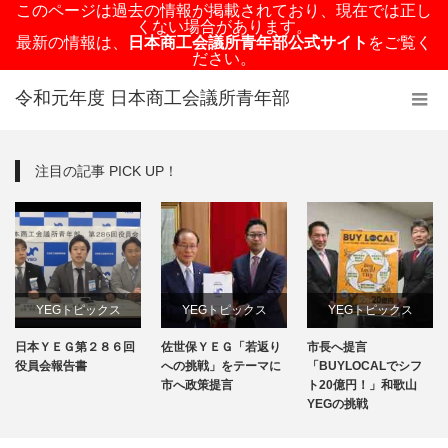
このページは過去の情報が掲載されており、現在では正し
くない場合があります。
最新の情報は、
日本商工会議所青年部公式サイト
をご覧く
ださい。
令和元年度 日本商工会議所青年部
注目の記事 PICK UP！
YEGトピックス
YEGトピックス
YEGトピックス
日本ＹＥＧ第２８６回
佐世保ＹＥＧ「若返り
市長へ提言
日本YEG事業
メディア掲載情報
メディア掲載情報
役員会報告書
への挑戦」をテーマに
「BUYLOCALでシフ
市へ政策提言
ト20億円！」和歌山
地域のYEG情報
YEGの挑戦
地域のYEG情報