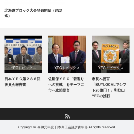
北海道ブロック大会登録開始（8/23
迄）
YEGトピックス
YEGトピックス
YEGトピックス
日本ＹＥＧ第２８６回
佐世保ＹＥＧ「若返り
市長へ提言
日本YEG事業
メディア掲載情報
メディア掲載情報
役員会報告書
への挑戦」をテーマに
「BUYLOCALでシフ
市へ政策提言
ト20億円！」和歌山
地域のYEG情報
YEGの挑戦
地域のYEG情報
RSS
Copyright ©
令和元年度 日本商工会議所青年部
All rights reserved.