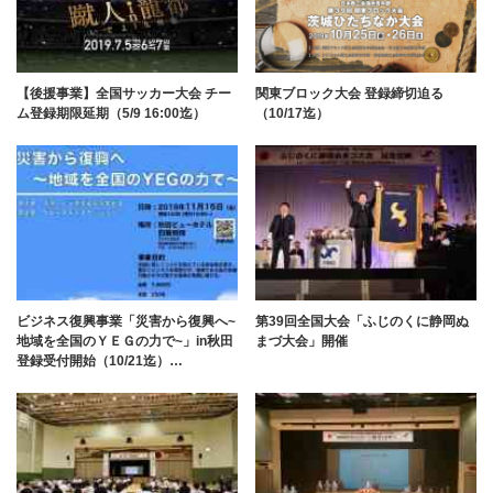
【後援事業】全国サッカー大会 チー
関東ブロック大会 登録締切迫る
ム登録期限延期（5/9 16:00迄）
（10/17迄）
ビジネス復興事業「災害から復興へ~
第39回全国大会「ふじのくに静岡ぬ
地域を全国のＹＥＧの力で~」in秋田
まづ大会」開催
登録受付開始（10/21迄）…