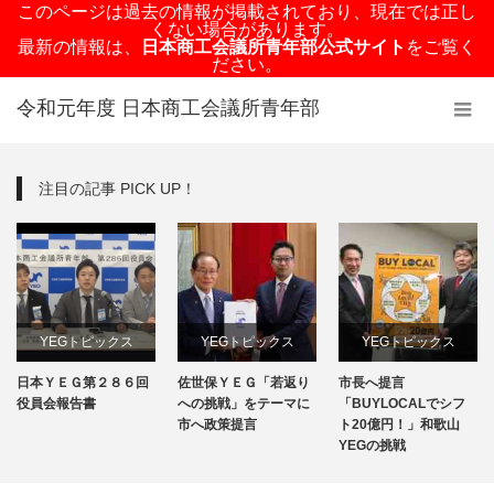
このページは過去の情報が掲載されており、現在では正し
くない場合があります。
最新の情報は、
日本商工会議所青年部公式サイト
をご覧く
ださい。
令和元年度 日本商工会議所青年部
注目の記事 PICK UP！
YEGトピックス
YEGトピックス
YEGトピックス
日本ＹＥＧ第２８６回
佐世保ＹＥＧ「若返り
市長へ提言
日本YEG事業
メディア掲載情報
メディア掲載情報
役員会報告書
への挑戦」をテーマに
「BUYLOCALでシフ
市へ政策提言
ト20億円！」和歌山
地域のYEG情報
YEGの挑戦
地域のYEG情報