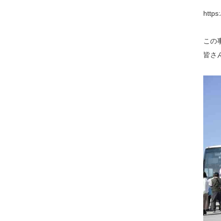
https
この
皆さ