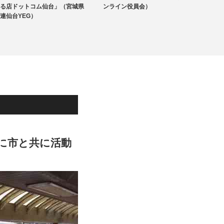
る店ドットコム仙台」（宮城県
ンライン役員会）
港-那
連仙台YEG）
動】（
地域のYEG情報
に市と共に活動