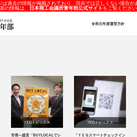
ジは過去の情報が掲載されており、現在では正しくない場合が
新の情報は、
日本商工会議所青年部公式サイト
をご覧ください
令和元年度運営方針
YEGトピックス
YEGトピックス
市長へ提言「BUYLOCALでシ
「ＹＥＧスマートチェックイン
メディア掲載情報
日本YEG事業