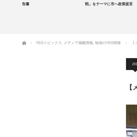
告書
戦」をテーマに市へ政策提言
地域のYEG情報
ホーム
YEGトピックス
,
メディア掲載情報
,
地域のYEG情報
【
201
【