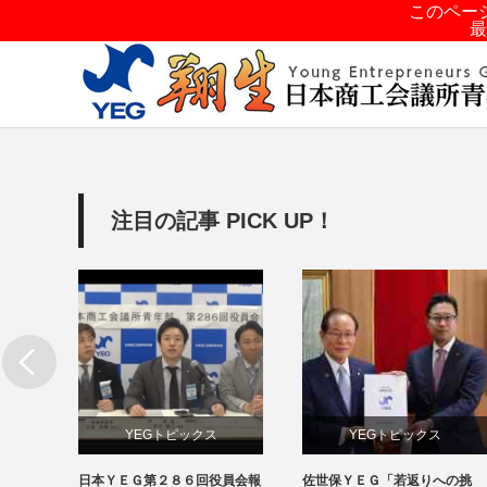
このペー
最
注目の記事 PICK UP！
YEGトピックス
YEGトピックス
ウィル
日本ＹＥＧ第２８６回役員会報
佐世保ＹＥＧ「若返りへの挑
日本YEG事業
メディア掲載情報