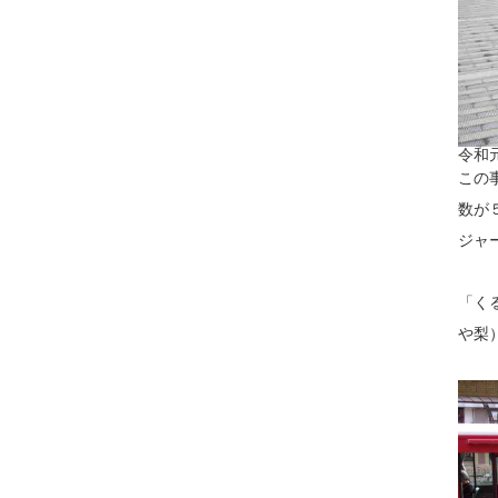
令和
この
数が
ジャ
「く
や梨