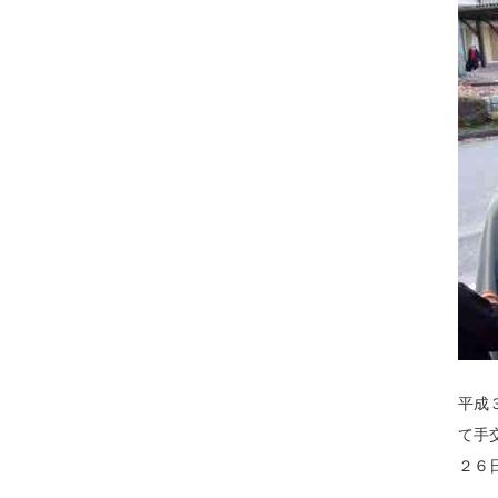
平成
て手
２６