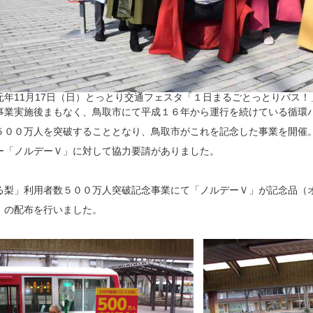
元年11月17日（日）とっとり交通フェスタ「１日まるごとっとりバス！
事業実施後まもなく、鳥取市にて平成１６年から運行を続けている循環
５００万人を突破することとなり、鳥取市がこれを記念した事業を開催
ー「ノルデーＶ」に対して協力要請がありました。
る梨」利用者数５００万人突破記念事業にて「ノルデーＶ」が記念品（
）の配布を行いました。