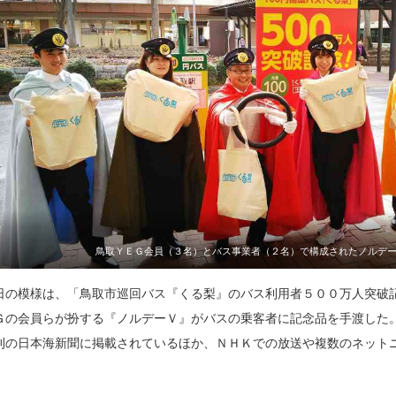
鳥取ＹＥＧ会員（３名）とバス事業者（２名）で構成されたノルデ
日の模様は、「鳥取市巡回バス『くる梨』のバス利用者５００万人突破
Ｇの会員らが扮する『ノルデーＶ』がバスの乗客者に記念品を手渡した
刊の日本海新聞に掲載されているほか、ＮＨＫでの放送や複数のネット
。