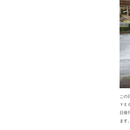
この
ＹＥ
日発
ます