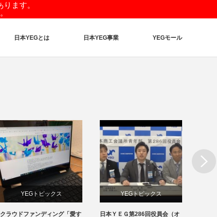
あります。
。
日本YEGとは
日本YEG事業
YEGモール
Next
YEGトピックス
YEGトピックス
クラウドファンディング「愛す
日本ＹＥＧ第286回役員会（オ
沖縄交
メディア掲載情報
日本YEG事業