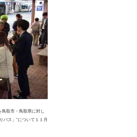
を鳥取市・鳥取県に対し
りバス」”について１１月