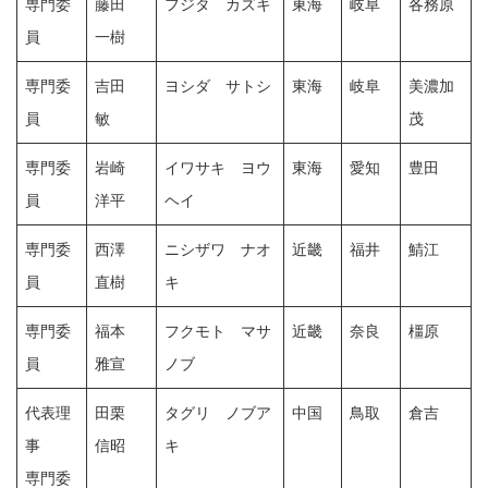
専門委
藤田
フジタ カズキ
東海
岐阜
各務原
員
一樹
専門委
吉田
ヨシダ サトシ
東海
岐阜
美濃加
員
敏
茂
専門委
岩崎
イワサキ ヨウ
東海
愛知
豊田
員
洋平
ヘイ
専門委
西澤
ニシザワ ナオ
近畿
福井
鯖江
員
直樹
キ
専門委
福本
フクモト マサ
近畿
奈良
橿原
員
雅宣
ノブ
代表理
田栗
タグリ ノブア
中国
鳥取
倉吉
事
信昭
キ
専門委