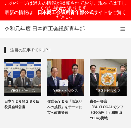
このページは過去の情報が掲載されており、現在では正し
くない場合があります。
最新の情報は、
日本商工会議所青年部公式サイト
をご覧く
ださい。
令和元年度 日本商工会議所青年部
注目の記事 PICK UP！
YEGトピックス
YEGトピックス
YEGトピックス
日本ＹＥＧ第２８６回
佐世保ＹＥＧ「若返り
市長へ提言
日本YEG事業
メディア掲載情報
メディア掲載情報
役員会報告書
への挑戦」をテーマに
「BUYLOCALでシフ
市へ政策提言
ト20億円！」和歌山
地域のYEG情報
YEGの挑戦
地域のYEG情報