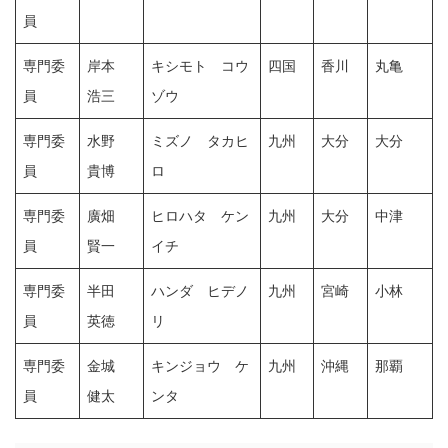
員
専門委
岸本
キシモト コウ
四国
香川
丸亀
員
浩三
ゾウ
専門委
水野
ミズノ タカヒ
九州
大分
大分
員
貴博
ロ
専門委
廣畑
ヒロハタ ケン
九州
大分
中津
員
賢一
イチ
専門委
半田
ハンダ ヒデノ
九州
宮崎
小林
員
英徳
リ
専門委
金城
キンジョウ ケ
九州
沖縄
那覇
員
健太
ンタ