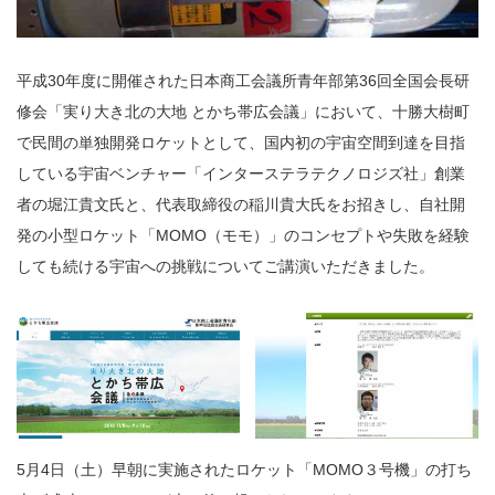
平成30年度に開催された日本商工会議所青年部第36回全国会長研
修会「実り大き北の大地 とかち帯広会議」において、十勝大樹町
で民間の単独開発ロケットとして、国内初の宇宙空間到達を目指
している宇宙ベンチャー「インターステラテクノロジズ社」創業
者の堀江貴文氏と、代表取締役の稲川貴大氏をお招きし、自社開
発の小型ロケット「MOMO（モモ）」のコンセプトや失敗を経験
しても続ける宇宙への挑戦についてご講演いただきました。
5月4日（土）早朝に実施されたロケット「MOMO３号機」の打ち