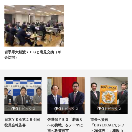
岩手県大船渡ＹＥＧと意見交換（単
会訪問）
YEGトピックス
YEGトピックス
YEGトピックス
日本ＹＥＧ第２８６回
佐世保ＹＥＧ「若返り
市長へ提言
日本YEG事業
メディア掲載情報
メディア掲載情報
役員会報告書
への挑戦」をテーマに
「BUYLOCALでシフ
市へ政策提言
ト20億円！」和歌山