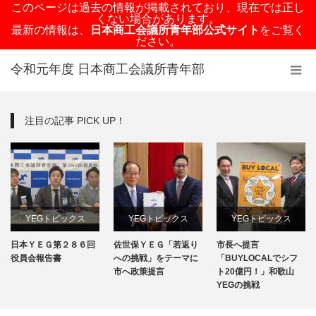
このページは過去の情報が掲載されており、現在では正し
くない場合があります。
最新の情報は、
日本商工会議所青年部公式サイト
をご覧く
ださい。
令和元年度 日本商工会議所青年部
注目の記事 PICK UP！
YEGトピックス
YEGトピックス
YEGトピックス
日本ＹＥＧ第２８６回
佐世保ＹＥＧ「若返り
市長へ提言
日本YEG事業
メディア掲載情報
メディア掲載情報
役員会報告書
への挑戦」をテーマに
「BUYLOCALでシフ
市へ政策提言
ト20億円！」和歌山
地域のYEG情報
YEGの挑戦
地域のYEG情報