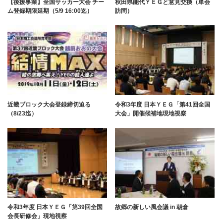
【後援事業】全国サッカー大会 チー
秋田県能代ＹＥＧと意見交換（単会
ム登録期限延期（5/9 16:00迄）
訪問）
近畿ブロック大会登録締切迫る
令和3年度 日本ＹＥＧ「第41回全国
（8/23迄）
大会」開催候補地現地視察
令和3年度 日本ＹＥＧ「第39回全国
故郷の新しい風会議 in 朝倉
会長研修会」現地視察