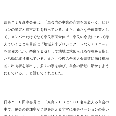
奈良ＹＥＧ森本会長は、「単会内の事業の充実を図るべく、ビジ
ョンの策定と提言活動を行っている。また、新たな全体事業とし
て、メンバーだけでなく奈良市民全体で、奈良の今後について考
えていくことを目的に『地域未来プロジェクト～ならｉｓｍ～』
を開催のほか、奈良ＹＥＧとして地域に求められる存在を目指し
た活動に取り組んでいる。また、今後の全国大会誘致に向け積極
的に出向者を輩出し、多くの事を学び、単会の活動に活かすよう
にしている。」と話してくれました。
日本ＹＥＧ田中会長は、「奈良ＹＥＧは１００名を超える単会の
中で、例会の参加率が７割を超える非常にモチベーションの高い