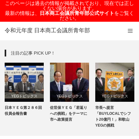
このページは過去の情報が掲載されており、現在では正し
くない場合があります。
最新の情報は、
日本商工会議所青年部公式サイト
をご覧く
ださい。
令和元年度 日本商工会議所青年部
注目の記事 PICK UP！
YEGトピックス
YEGトピックス
YEGトピックス
日本ＹＥＧ第２８６回
佐世保ＹＥＧ「若返り
市長へ提言
日本YEG事業
メディア掲載情報
メディア掲載情報
役員会報告書
への挑戦」をテーマに
「BUYLOCALでシフ
市へ政策提言
ト20億円！」和歌山
地域のYEG情報
YEGの挑戦
地域のYEG情報