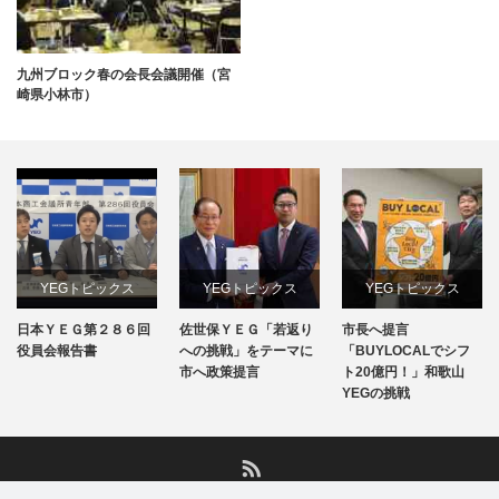
九州ブロック春の会長会議開催（宮
崎県小林市）
YEGトピックス
YEGトピックス
YEGトピックス
日本ＹＥＧ第２８６回
佐世保ＹＥＧ「若返り
市長へ提言
日本YEG事業
メディア掲載情報
メディア掲載情報
役員会報告書
への挑戦」をテーマに
「BUYLOCALでシフ
市へ政策提言
ト20億円！」和歌山
地域のYEG情報
YEGの挑戦
地域のYEG情報
RSS