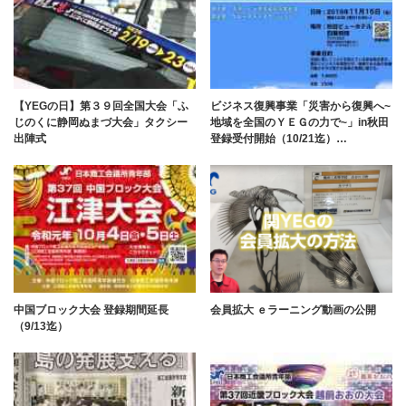
【YEGの日】第３９回全国大会「ふ
ビジネス復興事業「災害から復興へ~
じのくに静岡ぬまづ大会」タクシー
地域を全国のＹＥＧの力で~」in秋田
出陣式
登録受付開始（10/21迄）…
中国ブロック大会 登録期間延長
会員拡大 ｅラーニング動画の公開
（9/13迄）