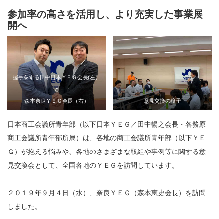
参加率の高さを活用し、より充実した事業展
開へ
握手をする田中日本ＹＥＧ会長(左）
と
森本奈良ＹＥＧ会長（右）
意見交換の様子
日本商工会議所青年部（以下日本ＹＥＧ／田中暢之会長・各務原
商工会議所青年部所属）は、各地の商工会議所青年部（以下ＹＥ
Ｇ）が抱える悩みや、各地のさまざまな取組や事例等に関する意
見交換会として、全国各地のＹＥＧを訪問しています。
２０１９年９月４日（水）、奈良ＹＥＧ（森本恵史会長）を訪問
しました。