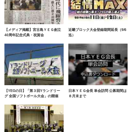
【メディア掲載】宮古島ＹＥＧ創立
近畿ブロック大会登録期間延長（9/6
40周年記念式典・祝賀会
迄）
【YEGの日】「第３回Yランドリー
日本ＹＥＧ会長 単会訪問 公募期間は
グ 全国ソフトボール大会」の開催
８月末まで