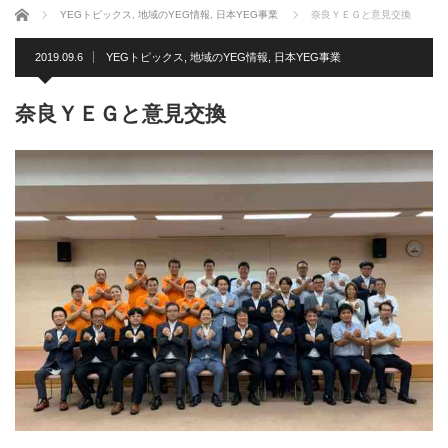
ホーム
YEGトピックス
,
地域のYEG情報
,
日本YEG事業
奈良ＹＥＧと意見交換
2019.09.6
YEGトピックス
,
地域のYEG情報
,
日本YEG事業
奈良ＹＥＧと意見交換