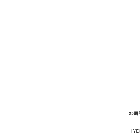
25
周
【
YE