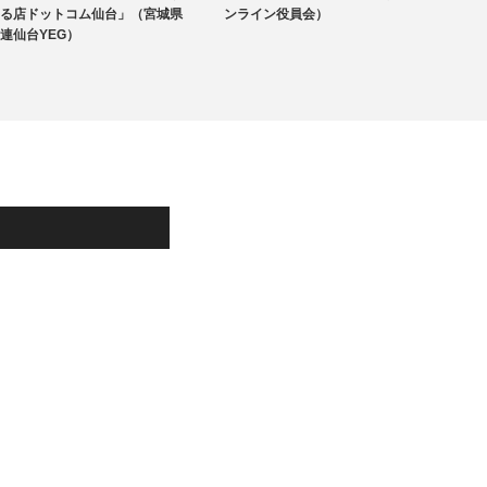
る店ドットコム仙台」（宮城県
ンライン役員会）
港-那
連仙台YEG）
動】（
地域のYEG情報