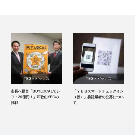
YEGトピックス
YEGトピックス
市長へ提言「BUYLOCALでシ
「ＹＥＧスマートチェックイン
メディア掲載情報
日本YEG事業
フト20億円！」和歌山YEGの
（仮）」委託業者の公募につい
挑戦
て
地域のYEG情報