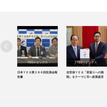
YEGトピックス
YEGトピックス
ウィル
日本ＹＥＧ第２８６回役員会報
佐世保ＹＥＧ「若返りへの挑
日本YEG事業
メディア掲載情報
告書
戦」をテーマに市へ政策提言
地域のYEG情報