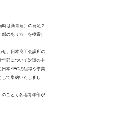
当時は商青連）の発足２
年部のあり方」を模索し
わせ、日本商工会議所の
青年部について対談の中
日本YEGの組織や事業
として集約いたしまし
」のごとく各地青年部が