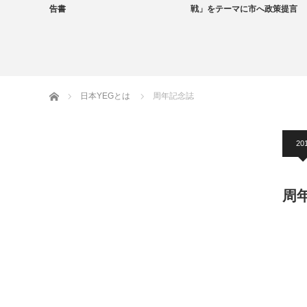
告書
戦」をテーマに市へ政策提言
地域のYEG情報
ホーム
日本YEGとは
周年記念誌
20
周