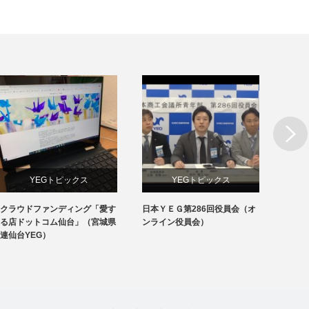
Next
YEGトピックス
YEGトピックス
クラウドファンディング「愛す
日本ＹＥＧ第286回役員会（オ
沖縄交
メディア掲載情報
日本YEG事業
る店ドットコム仙台」（宮城県
ンライン役員会）
港-那
連仙台YEG）
動】（
地域のYEG情報