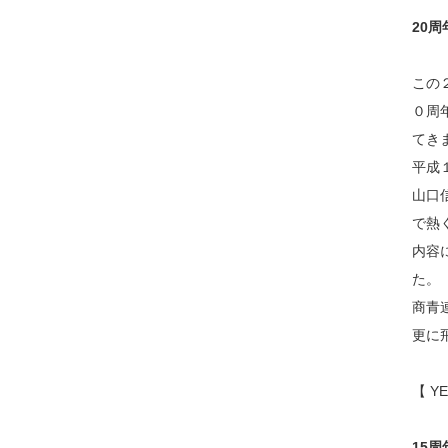
20
周
この
０周
てき
平成
山口
で熱
内容
た。
商青
更に
【
Y
15
周