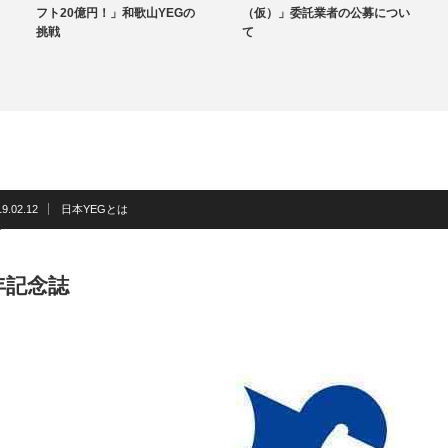
フト20億円！」和歌山YEGの
（仮）」委託業者の公募につい
挑戦
て
地域のYEG情報
19.02.12
日本YEGとは
年記念誌