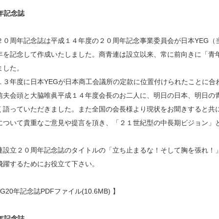
年記念誌
２０周年記念誌は平成１４年度の２０周年記念事業委員会が日本YEG（
年を記念して作成いたしました。商青連は設立以来、常に前向きに「青
ました。
１３年度に日本YEGが日本商工会議所の定款に位置付けられたことに合
信夫会頭と大脇唯眞平成１４年度会長のお二人に、明日の日本、明日の
く語っていただきました。また全国の会長様より現状をお聞きすると共に
について貴重なご意見や提言を頂き、「２１世紀型の中長期ビジョン」
連設立２０周年記念誌のタイトルの「立ち止まるな！そして胸を張れ！
飛躍するためにお役立て下さい。
EG20年記念誌PDFファイル(10.6MB)
】
年記念誌