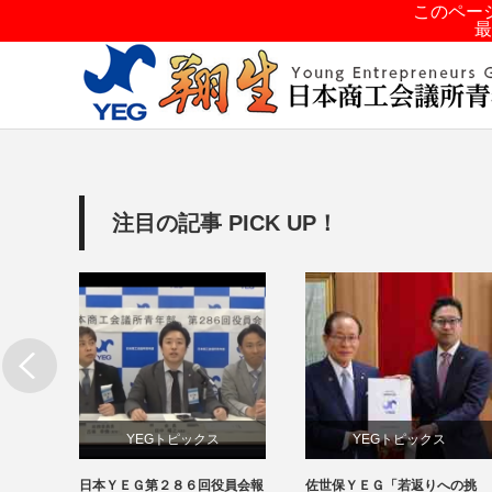
このペー
最
注目の記事 PICK UP！
YEGトピックス
YEGトピックス
ウィル
日本ＹＥＧ第２８６回役員会報
佐世保ＹＥＧ「若返りへの挑
日本YEG事業
メディア掲載情報