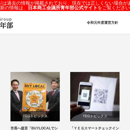
ジは過去の情報が掲載されており、現在では正しくない場合が
新の情報は、
日本商工会議所青年部公式サイト
をご覧ください
令和元年度運営方針
YEGトピックス
YEGトピックス
市長へ提言「BUYLOCALでシ
「ＹＥＧスマートチェックイン
メディア掲載情報
日本YEG事業