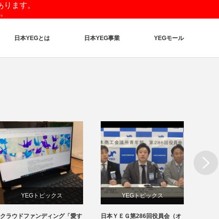
あります。
。
日本YEGとは
日本YEG事業
YEGモール
Next
YEGトピックス
YEGトピックス
クラウドファンディング「愛す
日本ＹＥＧ第286回役員会（オ
沖縄交
メディア掲載情報
日本YEG事業