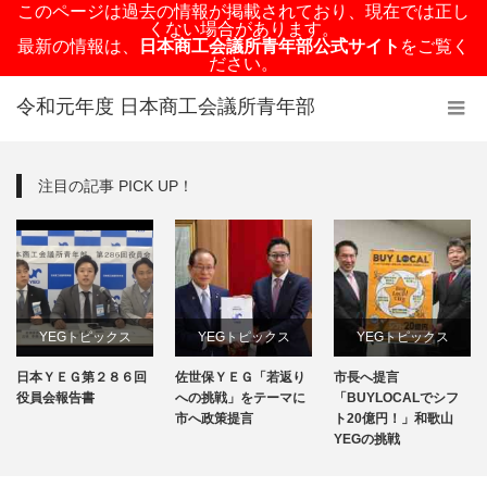
このページは過去の情報が掲載されており、現在では正し
くない場合があります。
最新の情報は、
日本商工会議所青年部公式サイト
をご覧く
ださい。
令和元年度 日本商工会議所青年部
注目の記事 PICK UP！
YEGトピックス
YEGトピックス
YEGトピックス
日本ＹＥＧ第２８６回
佐世保ＹＥＧ「若返り
市長へ提言
日本YEG事業
メディア掲載情報
メディア掲載情報
役員会報告書
への挑戦」をテーマに
「BUYLOCALでシフ
市へ政策提言
ト20億円！」和歌山
地域のYEG情報
YEGの挑戦
地域のYEG情報