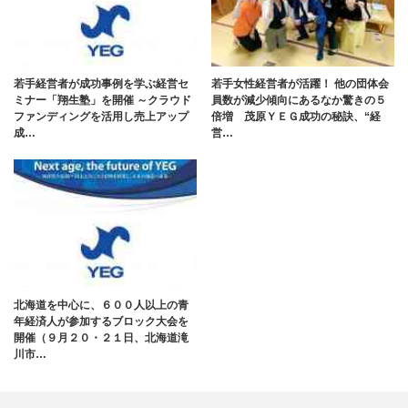
若手経営者が成功事例を学ぶ経営セ
若手女性経営者が活躍！ 他の団体会
ミナー「翔生塾」を開催 ～クラウド
員数が減少傾向にあるなか驚きの５
ファンディングを活用し売上アップ
倍増 茂原ＹＥＧ成功の秘訣、“経
成…
営…
北海道を中心に、６００人以上の青
年経済人が参加するブロック大会を
開催（９月２０・２１日、北海道滝
川市…