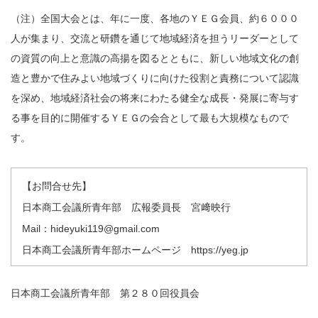
（注）全国大会とは、年に一度、各地のＹＥＧ会員、約６０００
人が集まり、交流と研鑽を通じて地域経済を担うリーダーとして
の資質の向上と意識の高揚を図るとともに、新しい地域文化の創
造と豊かで住みよい地域づくりに向けた役割と責務について認識
を深め、地域経済社会の将来にわたる健全な成長・発展に寄与す
る事を目的に開催するＹＥＧの会合として最も大規模なもので
す。
【お問合せ先】
日本商工会議所青年部 広報委員長 宮﨑映行
Mail：
hideyuki119@gmail.com
日本商工会議所青年部ホームページ
https://yeg.jp
日本商工会議所青年部 第２８０回役員会