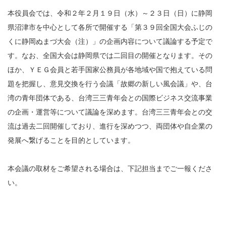
本役員会では、令和２年２月１９日（水）～２３日（日）に静岡
県沼津市を中心として各所で開催する「第３９回全国大会ふじの
くに静岡ぬまづ大会（注）」の企画内容について議論する予定で
す。なお、全国大会は静岡県では二回目の開催となります。その
ほか、ＹＥＧ会員と若手国家公務員が各地域や国で抱えている問
題を把握し、意見交換を行う会議「故郷の新しい風会議」や、台
湾の青年団体である、台湾三三青年会との国際ビジネス交流事業
の企画・運営等について議論を深めます。台湾三三青年会との交
流は過去二回開催しており、進行を深めつつ、両団体や自企業の
発展へ繋げることを目的としています。
本会議の取材をご希望される場合は、下記担当までご一報くださ
い。