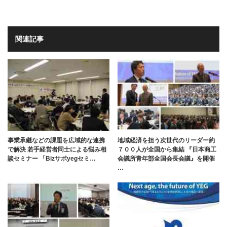
関連記事
事業承継などの課題を広域的な連携
地域経済を担う次世代のリーダー約
で解決 若手経営者同士による悩み相
７００人が全国から集結 『日本商工
談セミナー 「Bizサポyegセミ…
会議所青年部全国会長会議』を開催
…