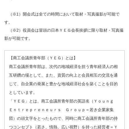
（※1）開会式は全ての時間において取材・写真撮影が可能で
す。
（※2）役員会は冒頭の日本ＹＥＧ会長挨拶に限り取材・写真撮
影が可能です。
【商工会議所青年部（ＹＥＧ）とは】
商工会議所青年部は、次代の地域経済を担う青年経済人の相
互研鑽の場として、また、資質の向上と会員相互の交流を通
じて、自企業の発展と豊かな地域経済社会を築くことを目的
としています。
「ＹＥＧ」とは、商工会議所青年部の英語名（Ｙｏｕｎｇ
Ｅｎｔｒｅｐｒｅｎｅｕｒｓ Ｇｒｏｕｐ＝若き企業家集
団）の頭文字をとったもので、同時に商工会議所青年部の持
つコンセプト（若さ、情熱、広い視野）を持った経営者＝Ｙ