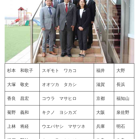
杉本 和歌子
スギモト ワカコ
福井
大野
大塚 敬史
オオツカ タカシ
滋賀
長浜
香良 昌宏
コウラ マサヒロ
京都
福知山
菊野 義和
キクノ ヨシカズ
大阪
泉佐野
上林 将経
ウエバヤシ マサツネ
兵庫
明石