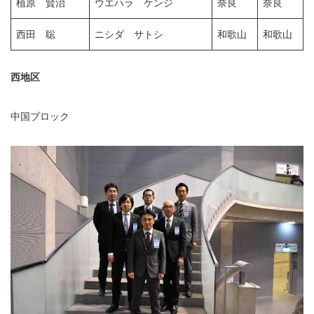
植原 賢治
ウエハラ ケンジ
奈良
奈良
西田 聡
ニシダ サトシ
和歌山
和歌山
西地区
中国ブロック