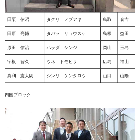
田栗 信昭
タグリ ノブアキ
鳥取
倉吉
田原 亮輔
タバラ リョウスケ
島根
益田
原田 信治
ハラダ シンジ
岡山
玉島
宇根 智久
ウネ トモヒサ
広島
福山
真利 憲太朗
シンリ ケンタロウ
山口
山陽
四国ブロック