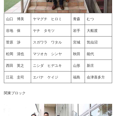
山口 博美
ヤマグチ ヒロミ
青森
むつ
谷地 保
ヤチ タモツ
岩手
大船渡
菅原 渉
スガワラ ワタル
宮城
気仙沼
松岡 清也
マツオカ シンヤ
秋田
能代
西田 英之
ニシダ ヒデユキ
山形
新庄
江花 圭司
エバナ ケイジ
福島
会津喜多方
関東ブロック