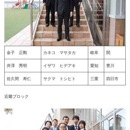
金子 正剛
カネコ マサタカ
岐阜
関
井澤 秀明
イザワ ヒデアキ
愛知
豊川
佐久間 寿仁
サクマ トシヒト
三重
四日市
近畿ブロック