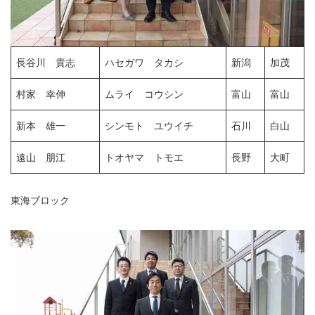
長谷川 貴志
ハセガワ タカシ
新潟
加茂
村家 幸伸
ムライ コウシン
富山
富山
新本 雄一
シンモト ユウイチ
石川
白山
遠山 朋江
トオヤマ トモエ
長野
大町
東海ブロック