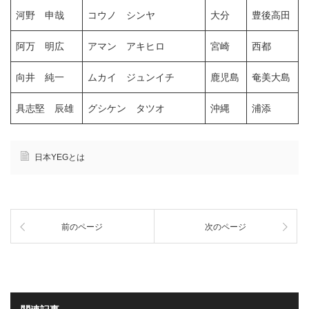
河野 申哉
コウノ シンヤ
大分
豊後高田
阿万 明広
アマン アキヒロ
宮崎
西都
向井 純一
ムカイ ジュンイチ
鹿児島
奄美大島
具志堅 辰雄
グシケン タツオ
沖縄
浦添
日本YEGとは
前のページ
次のページ