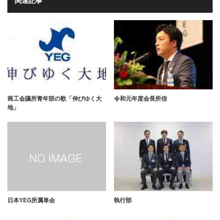
関連記事
商工会議所青年部の歌「伸びゆく大
令和元年度会長所信
地」
日本YEG所属単会
執行部