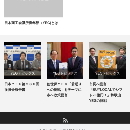
日本商工会議所青年部（YEG)とは
YEGトピックス
YEGトピックス
YEGトピックス
日本ＹＥＧ第２８６回
佐世保ＹＥＧ「若返り
市長へ提言
日本YEG事業
メディア掲載情報
メディア掲載情報
役員会報告書
への挑戦」をテーマに
「BUYLOCALでシフ
市へ政策提言
ト20億円！」和歌山
地域のYEG情報
YEGの挑戦
地域のYEG情報
RSS