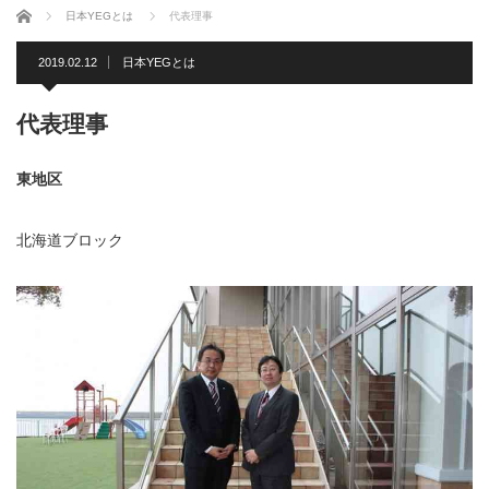
ホーム
日本YEGとは
代表理事
2019.02.12
日本YEGとは
代表理事
東地区
北海道ブロック