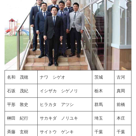
名和 茂穂
ナワ シゲオ
茨城
古河
石坂 茂紀
イシザカ シゲノリ
栃木
真岡
平形 敦史
ヒラカタ アツシ
群馬
前橋
榊田 紀行
サカキダ ノリユキ
埼玉
本庄
斉藤 玄樹
サイトウ ゲンキ
千葉
千葉