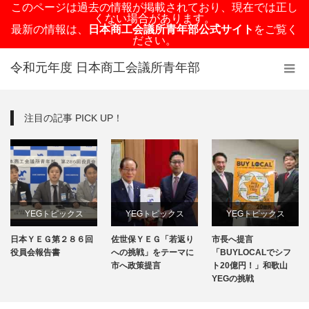
このページは過去の情報が掲載されており、現在では正し
くない場合があります。
最新の情報は、
日本商工会議所青年部公式サイト
をご覧く
ださい。
令和元年度 日本商工会議所青年部
注目の記事 PICK UP！
YEGトピックス
YEGトピックス
YEGトピックス
日本ＹＥＧ第２８６回
佐世保ＹＥＧ「若返り
市長へ提言
日本YEG事業
メディア掲載情報
メディア掲載情報
役員会報告書
への挑戦」をテーマに
「BUYLOCALでシフ
市へ政策提言
ト20億円！」和歌山
地域のYEG情報
YEGの挑戦
地域のYEG情報