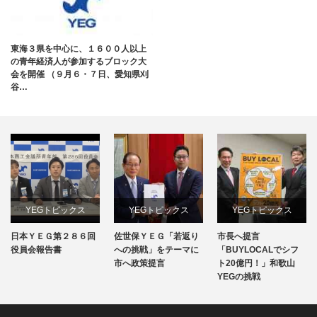
東海３県を中心に、１６００人以上
の青年経済人が参加するブロック大
会を開催 （９月６・７日、愛知県刈
谷…
YEGトピックス
YEGトピックス
YEGトピックス
日本ＹＥＧ第２８６回
佐世保ＹＥＧ「若返り
市長へ提言
日本YEG事業
メディア掲載情報
メディア掲載情報
役員会報告書
への挑戦」をテーマに
「BUYLOCALでシフ
市へ政策提言
ト20億円！」和歌山
地域のYEG情報
YEGの挑戦
地域のYEG情報