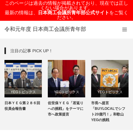
このページは過去の情報が掲載されており、現在では正し
くない場合があります。
最新の情報は、
日本商工会議所青年部公式サイト
をご覧く
ださい。
令和元年度 日本商工会議所青年部
注目の記事 PICK UP！
YEGトピックス
YEGトピックス
YEGトピックス
日本ＹＥＧ第２８６回
佐世保ＹＥＧ「若返り
市長へ提言
日本YEG事業
メディア掲載情報
メディア掲載情報
役員会報告書
への挑戦」をテーマに
「BUYLOCALでシフ
市へ政策提言
ト20億円！」和歌山
地域のYEG情報
YEGの挑戦
地域のYEG情報