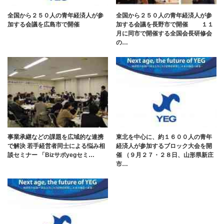
全国から２５０人の青年経済人が参
全国から２５０人の青年経済人が参
加する会議を広島市で開催
加する会議を⾧野市で開催 １１
月に同市で開催する全国会⾧研修会
の…
事業承継などの課題を広域的な連携
東北を中心に、約１６００人の青年
で解決 若手経営者同士による悩み相
経済人が参加するブロック大会を開
談セミナー 「Bizサポyegセミ…
催 （９月２７・２８日、山形県新庄
市…