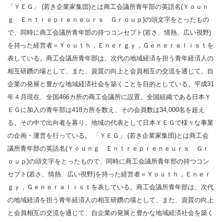
「ＹＥＧ」 (若き企業家集団)とは商工会議所青年部の英語名(Ｙｏｕｎ
ｇ Ｅｎｔｒｅｐｒｅｎｅｕｒｓ Ｇｒｏｕｐ)の頭文字をとったもの
で、同時に商工会議所青年部の持つコンセプト(若さ、情熱、広い視野)
を持った経営者＝Ｙｏｕｔｈ，Ｅｎｅｒｇｙ，Ｇｅｎｅｒａｌｉｓｔを
表している。商工会議所青年部は、次代の地域経済を担う青年経済人の
相互研鑽の場として、また、資質の向上と会員相互の交流を通じて、自
企業の発展と豊かな地域経済社会を築くことを目的としている。平成31
年４月現在、全国466カ所の商工会議所に設置。全国組織である日本Ｙ
ＥＧに加入の青年部は418カ所を数え、その会員数は34,000名を超え
る。その中で出向者を募り、地域の代表として日本ＹＥＧで様々な事業
の企画・運営を行っている。 「ＹＥＧ」 (若き企業家集団)とは商工会
議所青年部の英語名(Ｙｏｕｎｇ Ｅｎｔｒｅｐｒｅｎｅｕｒｓ Ｇｒ
ｏｕｐ)の頭文字をとったもので、同時に商工会議所青年部の持つコン
セプト(若さ、情熱、広い視野)を持った経営者＝Ｙｏｕｔｈ，Ｅｎｅｒ
ｇｙ，Ｇｅｎｅｒａｌｉｓｔを表している。商工会議所青年部は、次代
の地域経済を担う青年経済人の相互研鑽の場として、また、資質の向上
と会員相互の交流を通じて、自企業の発展と豊かな地域経済社会を築く